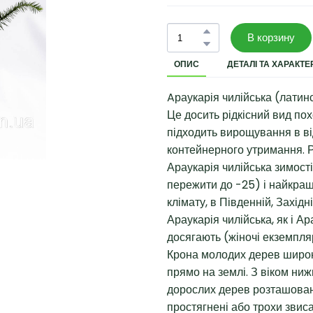
В корзину
ОПИС
ДЕТАЛІ ТА ХАРАКТ
Aраукарія чилійська (латин
Це досить рідкісний вид по
підходить вирощування в ві
контейнерного утримання. Р
Араукарія чилійська зимості
пережити до -25) і найкра
клімату, в Південній, Західні
Араукарія чилійська, як і А
досягають (жіночі екземпляр
Крона молодих дерев широко
прямо на землі. З віком нижн
дорослих дерев розташовані
простягнені або трохи звиса