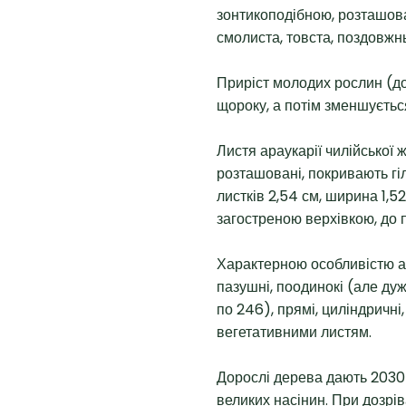
зонтикоподібною, розташов
смолиста, товста, поздовжн
Приріст молодих рослин (до
щороку, а потім зменшується
Листя араукарії чилійської ж
розташовані, покривають гі
листків 2,54 см, ширина 1,5
загостреною верхівкою, до 
Характерною особливістю ара
пазушні, поодинокі (але дуж
по 246), прямі, циліндричні,
вегетативними листям.
Дорослі дерева дають 2030 
великих насінин. При дозрі