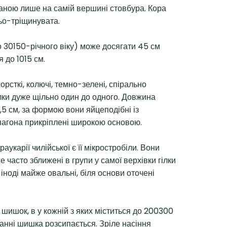
аною лише на самій вершині стовбура. Кора
ьо-тріщинувата.
 30150-річного віку) може досягати 45 см
 до 1015 см.
орсткі, колючі, темно-зелені, спірально
лки дуже щільно один до одного. Довжина
2,5 см, за формою вони яйцеподібні із
пагона прикріплені широкою основою.
укарії чилійської є її мікростробіли. Вони
е часто зближені в групи у самої верхівки гілки
 іноді майже овальні, біля основи оточені
шишок, в у кожній з яких міститься до 200300
ванні шишка розсипається. Зріле насіння