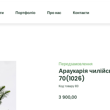
ги
Портфоліо
Про нас
Контакти
Передзамовлення
Араукарія чилій
70
(1026)
Код товару 83
3 900,00