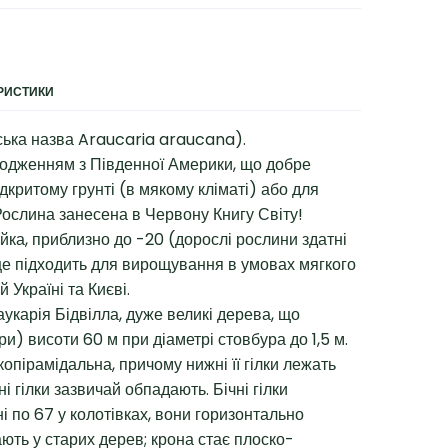
ЕРИСТИКИ
ська назва Araucaria araucana).
ходженням з Південної Америки, що добре
дкритому грунті (в мякому кліматі) або для
ослина занесена в Червону Книгу Світу!
йка, приблизно до -20 (дорослі рослини здатні
ще підходить для вирощування в умовах мягкого
й Україні та Києві.
раукарія Бідвілла, дуже великі дерева, що
и) висоти 60 м при діаметрі стовбура до 1,5 м.
пірамідальна, причому нижні її гілки лежать
і гілки зазвичай обпадають. Бічні гілки
 по 67 у колотівках, вони горизонтально
ють у старих дерев; крона стає плоско-