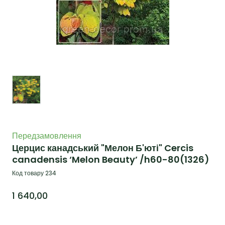
Передзамовлення
Церцис канадський "Мелон Б'юті" Cercis
canadensis ‘Melon Beauty’ /h60-80
(1326)
Код товару 234
1 640,00