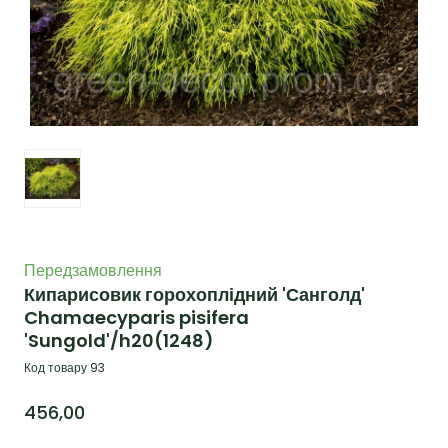
Передзамовлення
Кипарисовик горохоплідний 'Санголд'
Chamaecyparis pisifera
'Sungold'/h20
(1248)
Код товару 93
456,00