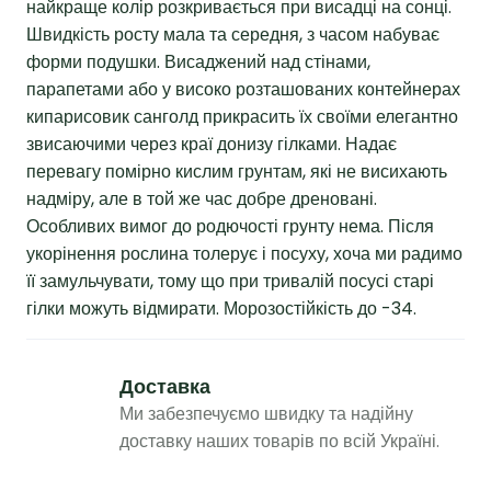
найкраще колір розкривається при висадці на сонці.
Швидкість росту мала та середня, з часом набуває
форми подушки. Висаджений над стінами,
парапетами або у високо розташованих контейнерах
кипарисовик санголд прикрасить їх своїми елегантно
звисаючими через краї донизу гілками. Надає
перевагу помірно кислим грунтам, які не висихають
надміру, але в той же час добре дреновані.
Особливих вимог до родючості грунту нема. Після
укорінення рослина толерує і посуху, хоча ми радимо
її замульчувати, тому що при тривалій посусі старі
гілки можуть відмирати. Морозостійкість до -34.
Доставка
Ми забезпечуємо швидку та надійну
доставку наших товарів по всій Україні.