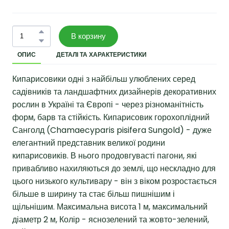
В корзину
ОПИС
ДЕТАЛІ ТА ХАРАКТЕРИСТИКИ
Кипарисовики одні з найбільш улюблених серед
садівників та ландшафтних дизайнерів декоративних
рослин в Україні та Європі - через різноманітність
форм, барв та стійкість. Кипарисовик горохоплідний
Санголд (Chamaecyparis pisifera Sungold) - дуже
елегантний представник великої родини
кипарисовиків. В нього продовгувасті пагони, які
привабливо нахиляються до землі, що нескладно для
цього низького культивару - він з віком розростається
більше в ширину та стає більш пишнішим і
щільнішим. Максимальна висота 1 м, максимальний
діаметр 2 м, Колір - яснозелений та жовто-зелений,