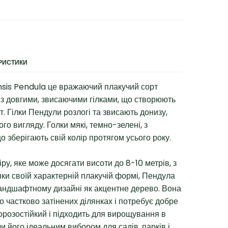
ЕРИСТИКИ
is Pendula це вражаючий плакучий сорт
з довгими, звисаючими гілками, що створюють
. Гілки Пендули розлогі та звисають донизу,
о вигляду. Голки мякі, темно-зелені, з
 зберігають свій колір протягом усього року.
у, яке може досягати висоти до 8-10 метрів, з
ки своїй характерній плакучій формі, Пендула
ландшафтному дизайні як акцентне дерево. Вона
о частково затінених ділянках і потребує добре
орозостійкий і підходить для вирощування в
чи його ідеальним вибором для садів, парків і