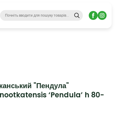
канський "Пендула"
ootkatensis ‘Pendula’ h 80-