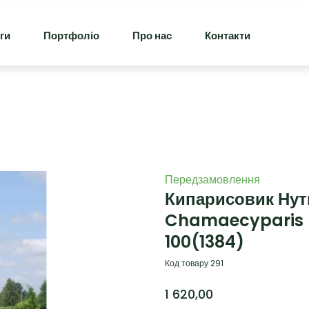
ги
Портфоліо
Про нас
Контакти
Передзамовлення
Кипарисовик Нут
Chamaecyparis n
100
(1384)
Код товару 291
1 620,00