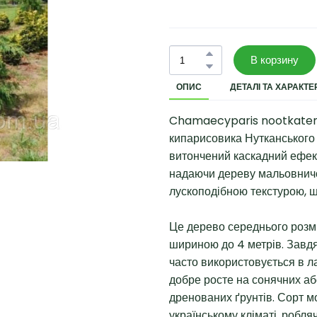
В корзину
ОПИС
ДЕТАЛІ ТА ХАРАКТ
Chamaecyparis nootkatens
кипарисовика Нутканського 
витончений каскадний ефект
надаючи дереву мальовничог
лускоподібною текстурою, що
Це дерево середнього розмір
шириною до 4 метрів. Завдя
часто використовується в 
добре росте на сонячних аб
дренованих ґрунтів. Сорт м
українському кліматі, робля