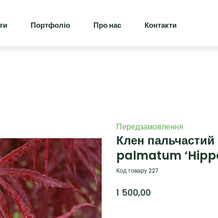
ги
Портфоліо
Про нас
Контакти
Передзамовлення
Клен пальчастий 
palmatum ‘Hippo
Код товару 227
1 500,00