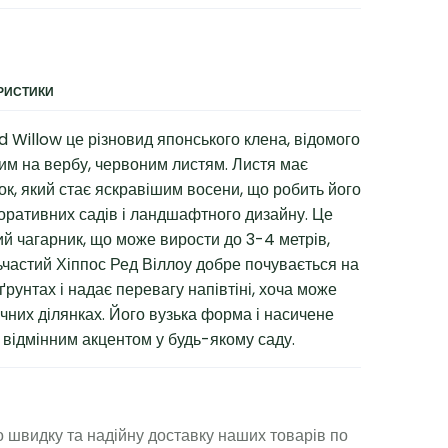
ЕРИСТИКИ
Willow це різновид японського клена, відомого
жим на вербу, червоним листям. Листя має
ок, який стає яскравішим восени, що робить його
оративних садів і ландшафтного дизайну. Це
й чагарник, що може вирости до 3-4 метрів,
ьчастий Хіппос Ред Віллоу добре почувається на
рунтах і надає перевагу напівтіні, хоча може
ячних ділянках. Його вузька форма і насичене
 відмінним акцентом у будь-якому саду.
 швидку та надійну доставку наших товарів по