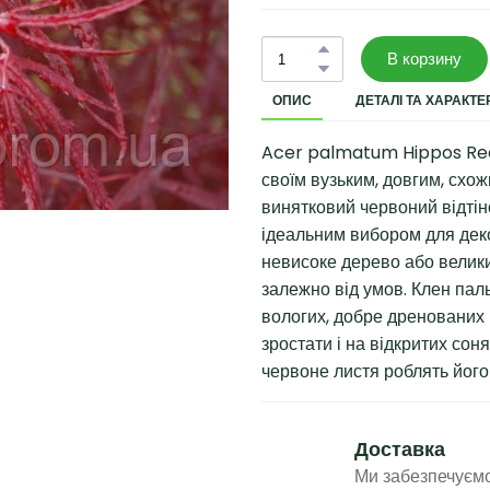
В корзину
ОПИС
ДЕТАЛІ ТА ХАРАКТ
Acer palmatum Hippos Red 
своїм вузьким, довгим, схо
винятковий червоний відтін
ідеальним вибором для дек
невисоке дерево або велики
залежно від умов. Клен пал
вологих, добре дренованих ґ
зростати і на відкритих сон
червоне листя роблять його
Доставка
Ми забезпечуємо