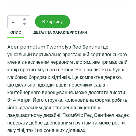
В корзину
ОПИС
ДЕТАЛІ ТА ХАРАКТЕРИСТИКИ
Acer palmatum Twomblys Red Sentinel це
унікальний вертикально зростаючий сорт японського
клена з насиченим червоним листям, яке тримає свій
колір протягом усього сезону. Восени листя набуває
глибоких бордових відтінків. Це компактне дерево,
що ідеально підходить для невеликих садів і
контейнерного вирощування, може досягати висоти
3-4 метри. Його струнка, колоновидна форма робить
його ідеальним для створення акцентів у
ландшафтному дизайні. Твомбліс Ред Сентінел надає
перевагу добре дренованим ґрунтам та може рости
як у тіні, так і на сонячних ділянках.