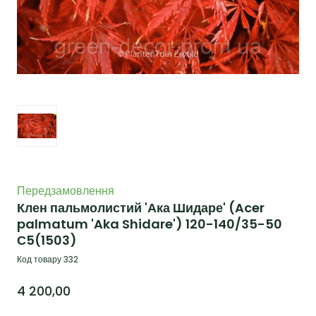
Передзамовлення
Клен пальмолистий 'Ака Шидаре' (Acer
palmatum 'Aka Shidare') 120-140/35-50
С5
(1503)
Код товару 332
4 200,00