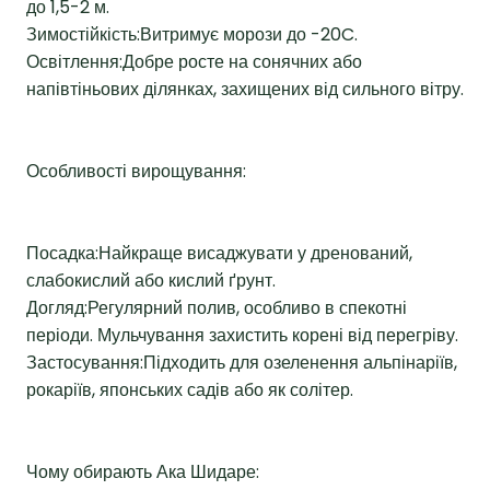
до 1,5-2 м.
Зимостійкість:Витримує морози до -20C.
Освітлення:Добре росте на сонячних або
напівтіньових ділянках, захищених від сильного вітру.
Особливості вирощування:
Посадка:Найкраще висаджувати у дренований,
слабокислий або кислий ґрунт.
Догляд:Регулярний полив, особливо в спекотні
періоди. Мульчування захистить корені від перегріву.
Застосування:Підходить для озеленення альпінаріїв,
рокаріїв, японських садів або як солітер.
Чому обирають Ака Шидаре: