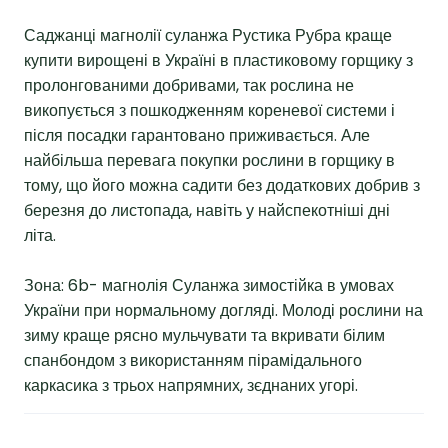
Саджанці магнолії суланжа Рустика Рубра краще
купити вирощені в Україні в пластиковому горщику з
пролонгованими добривами, так рослина не
викопується з пошкодженням кореневої системи і
після посадки гарантовано приживається. Але
найбільша перевага покупки рослини в горщику в
тому, що його можна садити без додаткових добрив з
березня до листопада, навіть у найспекотніші дні
літа.
Зона: 6b- магнолія Суланжа зимостійка в умовах
України при нормальному догляді. Молоді рослини на
зиму краще рясно мульчувати та вкривати білим
спанбондом з використанням пірамідального
каркасика з трьох напрямних, зєднаних угорі.