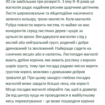
30 см завбільшки при розкритті. З віку 6-8 років ця
магнолія радує надійним рясним щорічним цвітінням.
Листя широкоовальне та яйцеподібне насиченого
зеленого кольору, трохи хвилясте. Коли магнолія
Рубра повністю вкрита листям, то майже не має
конкурентів серед листяних дерев і кущів за
щільністю крони. Висаджувати магнолію слід у
кислий або нейтральний грунт, родючий і добре
дренований та зволожений. Найкраще садити на
сонячних місцях або в напівтінь. Листопадні магнолії
мають дрібне коріння, яке живить рослину з верхніх
шарів грунту, тому при посадці радимо якісно вкрити
грунтом корені, можливо з домішками добрив
тривалої дії. При цьому занадто глибока посадка
магнолій може завдати більше лиха, ніж користі.
Місце посадки магнолії обирайте так, щоб в діаметрі
2м від центру куща не проводилися в майбутньому
якісь перекопування - це може пошкодити коріння