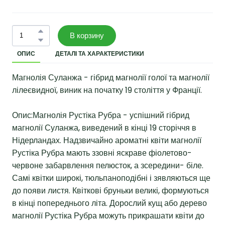
В корзину
ОПИС
ДЕТАЛІ ТА ХАРАКТЕРИСТИКИ
Магнолія Суланжа - гібрид магнолії голої та магнолії
лілеєвидної, виник на початку 19 століття у Франції.
Опис:Магнолія Рустіка Рубра - успішний гібрид
магнолії Суланжа, виведений в кінці 19 сторіччя в
Нідерландах. Надзвичайно ароматні квіти магнолії
Рустіка Рубра мають ззовні яскраве фіолетово-
червоне забарвлення пелюсток, а зсередини- біле.
Самі квітки широкі, тюльпаноподібні і зявляються ще
до появи листя. Квіткові бруньки великі, формуються
в кінці попереднього літа. Дорослий кущ або дерево
магнолії Рустіка Рубра можуть прикрашати квіти до