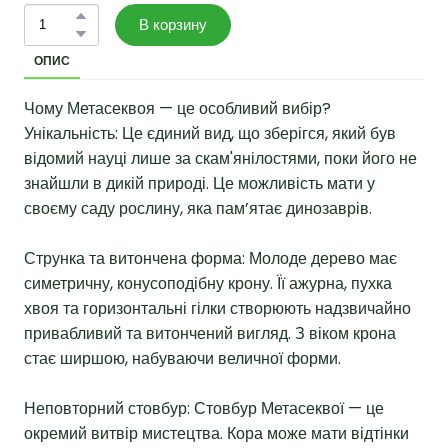
В корзину
ОПИС
Чому Метасеквоя — це особливий вибір?
Унікальність: Це єдиний вид, що зберігся, який був
відомий науці лише за скам'янілостями, поки його не
знайшли в дикій природі. Це можливість мати у
своєму саду рослину, яка пам’ятає динозаврів.
Струнка та витончена форма: Молоде дерево має
симетричну, конусоподібну крону. Її ажурна, пухка
хвоя та горизонтальні гілки створюють надзвичайно
привабливий та витончений вигляд. З віком крона
стає ширшою, набуваючи величної форми.
Неповторний стовбур: Стовбур Метасеквої — це
окремий витвір мистецтва. Кора може мати відтінки