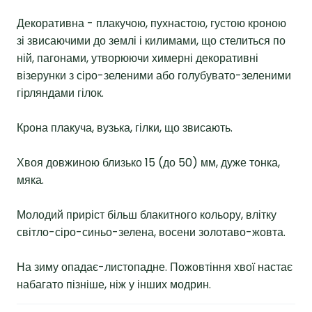
Декоративна - плакучою, пухнастою, густою кроною
зі звисаючими до землі і килимами, що стелиться по
ній, пагонами, утворюючи химерні декоративні
візерунки з сіро-зеленими або голубувато-зеленими
гірляндами гілок.
Крона плакуча, вузька, гілки, що звисають.
Хвоя довжиною близько 15 (до 50) мм, дуже тонка,
мяка.
Молодий приріст більш блакитного кольору, влітку
світло-сіро-синьо-зелена, восени золотаво-жовта.
На зиму опадає-листопадне. Пожовтіння хвої настає
набагато пізніше, ніж у інших модрин.