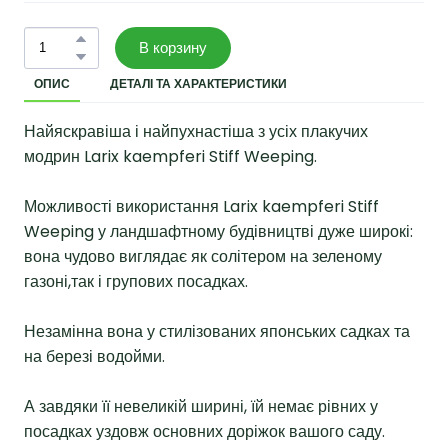
В корзину
ОПИС
ДЕТАЛІ ТА ХАРАКТЕРИСТИКИ
Найяскравіша і найпухнастіша з усіх плакучих
модрин Larix kaempferi Stiff Weeping.
Можливості використання Larix kaempferi Stiff
Weeping у ландшафтному будівництві дуже широкі:
вона чудово виглядає як солітером на зеленому
газоні,так і групових посадках.
Незамінна вона у стилізованих японських садках та
на березі водойми.
А завдяки її невеликій ширині, їй немає рівних у
посадках уздовж основних доріжок вашого саду.