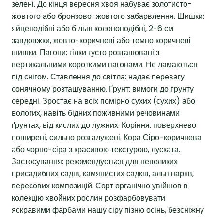
зелені. До кінця вересня хвоя набуває золотисто-
жовтого або бронзово-жовтого забарвлення. Шишки:
яйцеподібні або більш колоноподібні, 2-6 см
завдовжки, жовто-коричневі або темно коричневі
шишки. Пагони: гілки густо розташовані з
вертикальними короткими пагонами. Не ламаються
під снігом. Ставлення до світла: надає перевагу
сонячному розташуванню. Ґрунт: вимоги до ґрунту
середні. Зростає на всіх помірно сухих (сухих) або
вологих, навіть бідних поживними речовинами
ґрунтах, від кислих до лужних. Коріння: поверхнево
поширені, сильно розгалужені. Кора Сіро-коричнева
або чорно-сіра з красивою текстурою, луската.
Застосування: рекомендується для невеликих
присадибних садів, камянистих садків, альпінаріїв,
вересових композицій. Сорт органічно увійшов в
колекцію хвойних рослин розфарбовувати
яскравими фарбами нашу сіру пізню осінь, безсніжну