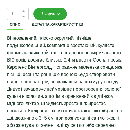
В корзину
ОПИС
ДЕТАЛІ ТА ХАРАКТЕРИСТИКИ
Вічнозелений, плоско округлий, пізніше
подушкоподібний, компактно зростаючий, кулястої
форми, карликовий або середнього розміру чагарник.
В10 років досягає близько 0,4 м висоти. Сосна гірська
Карстенс Вінтерголд - справжнє маленьке сонце, яке
пізньої осені та ранньою весною буде створювати
піднесений настрій, незважаючи на похмуру погоду.
Дивує і зачаровує неймовірне перетворення зеленої
кульки в золотий, а потім в оранжевий з відтінком
мідного, ліхтар. Швидкість зростання: Зростає
повільно. Колір хвої: хвоя голчаста, хвоїнки зібрані по
дві, довжиною 3-5 см, при розпусканні світло-жовті
або жовтувато-зелені, влітку світло-або середньо-