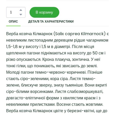
В корзину
ОПИС
ДЕТАЛІ ТА ХАРАКТЕРИСТИКИ
Верба козяча Кілмарнок (Salix caprea Kilmarnock) є
невеликим листопадним деревцем рідше чагарником
1,5-1,8 м у висоту і 1,5 м в діаметрі. Після місця
щеплення пагони піднімаються на висоту до 50 см і
різко опускаються. Крона плакуча, зонтична. У неї
тонкі гілки, що поникають, які звисають до землі.
Молоді пагони темно-червоно-коричневі. Пізніше
стають сіро-зеленими, кора сіра. Листя темно-
зелене, блискуче зверху, знизу тьмяніше. Вони вкриті
сіро-білими ворсинками. Листя слабозморшкуваті,
довгасто-еліптичної форми з хвилястим краєм і з
невеликими прилистками. Восени стають жовтими.
Верба козяча Кілмарнок цвіте у березні-квітні, ще до