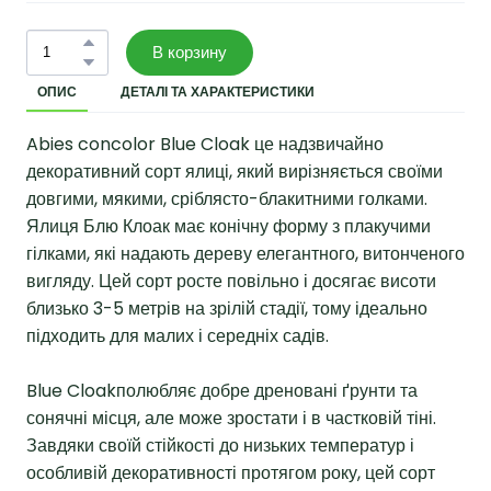
В корзину
ОПИС
ДЕТАЛІ ТА ХАРАКТЕРИСТИКИ
Abies concolor Blue Cloak це надзвичайно
декоративний сорт ялиці, який вирізняється своїми
довгими, мякими, сріблясто-блакитними голками.
Ялиця Блю Клоак має конічну форму з плакучими
гілками, які надають дереву елегантного, витонченого
вигляду. Цей сорт росте повільно і досягає висоти
близько 3-5 метрів на зрілій стадії, тому ідеально
підходить для малих і середніх садів.
Blue Cloakполюбляє добре дреновані ґрунти та
сонячні місця, але може зростати і в частковій тіні.
Завдяки своїй стійкості до низьких температур і
особливій декоративності протягом року, цей сорт