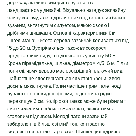
деревах, активно використовуються в
ландшафтному дизайні. Візуально нагадує звичайну
ялину колючу, але відрізняється від останньої більш
вузьким, витягнутим силуетом, мякою хвоєю і
дрібними шишками. Основні характеристики їли
Енгельмана: Висота дерева зазвичай коливається від
15 до 20 м. Зустрічаються також високорослі
представники виду, що досягають у висоту 50 м.
Крона пірамідальна, щільна, діаметром 4,5-6 м. Гілки
пониклі, чому дерево має своєрідний плакучий вид.
Найчастіше спостерігається симетрія крони. Хвоя
досить мяка, гнучка. Голки частіше прямі, але іноді
бувають серповидної форми, їх довжина рідко
перевищує 3 см. Колір хвої також може бути різним -
сизо-зеленим, сріблясто-зеленим, блакитним зі
сталевим відливом. Молоді пагони зазвичай
забарвлені в більш світлий тон, контрастно
виділяється на тлі старої хвої. Шишки циліндричної