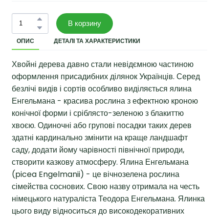
В корзину
ОПИС
ДЕТАЛІ ТА ХАРАКТЕРИСТИКИ
Хвойні дерева давно стали невідємною частиною
оформлення присадибних ділянок Українців. Серед
безлічі видів і сортів особливо виділяється ялина
Енгельмана - красива рослина з ефектною кроною
конічної форми і сріблясто-зеленою з блакиттю
хвоєю. Одиночні або групові посадки таких дерев
здатні кардинально змінити на краще ландшафт
саду, додати йому чарівності північної природи,
створити казкову атмосферу. Ялина Енгельмана
(picea Engelmanii) - це вічнозелена рослина
сімейства соснових. Свою назву отримала на честь
німецького натураліста Теодора Енгельмана. Ялинка
цього виду відноситься до високодекоративних