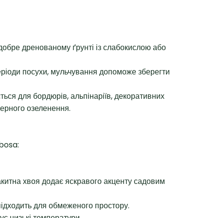
добре дренованому ґрунті із слабокислою або
еріоди посухи, мульчування допоможе зберегти
ься для бордюрів, альпінаріїв, декоративних
нерного озеленення.
bosa:
акитна хвоя додає яскравого акценту садовим
підходить для обмеженого простору.
ує низькі температури.