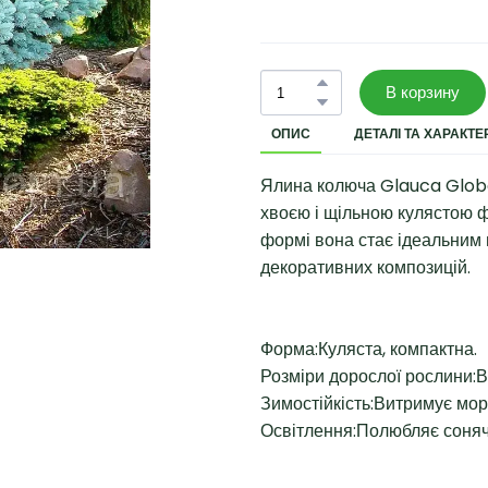
В корзину
ОПИС
ДЕТАЛІ ТА ХАРАКТ
Ялина колюча Glauca Globo
хвоєю і щільною кулястою 
формі вона стає ідеальним в
декоративних композицій.
Форма:Куляста, компактна.
Розміри дорослої рослини:Ви
Зимостійкість:Витримує мор
Освітлення:Полюбляє сонячні