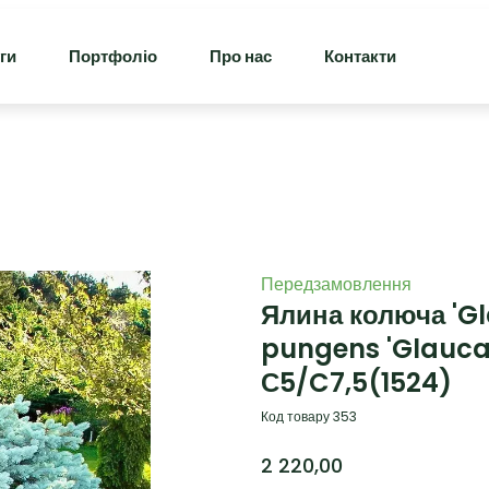
ги
Портфоліо
Про нас
Контакти
Передзамовлення
Ялина колюча 'Gl
pungens 'Glauca 
С5/C7,5
(1524)
Код товару 353
2 220,00