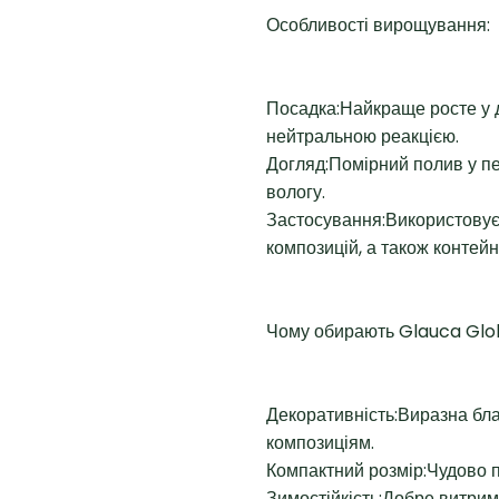
Особливості вирощування:
Посадка:Найкраще росте у 
нейтральною реакцією.
Догляд:Помірний полив у п
вологу.
Застосування:Використовуєт
композицій, а також контей
Чому обирають Glauca Glo
Декоративність:Виразна бл
композиціям.
Компактний розмір:Чудово 
Зимостійкість:Добре витрим