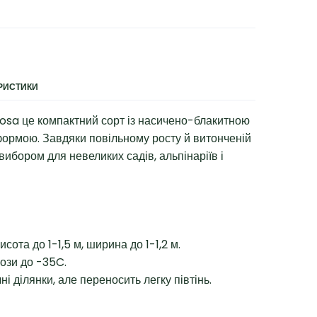
ЕРИСТИКИ
sa це компактний сорт із насичено-блакитною
формою. Завдяки повільному росту й витонченій
ибором для невеликих садів, альпінаріїв і
сота до 1-1,5 м, ширина до 1-1,2 м.
ози до -35C.
 ділянки, але переносить легку півтінь.