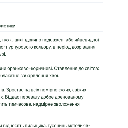
ЕРИСТИКИ
 пухкі, циліндрично подовжені або яйцевидної
о-пурпурового кольору, в період дозрівання
рі.
они оранжево-коричневі. Ставлення до світла:
 блакитне забарвлення хвої.
ів. Зростає на всіх помірно сухих, свіжих
них. Віддає перевагу добре дренованому
сить тимчасове, надмірне зволоження.
и відносять пильщика, гусениць метеликів-