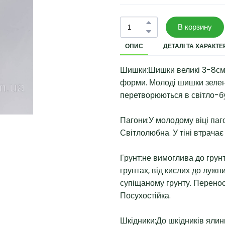
В корзину
ОПИС
ДЕТАЛІ ТА ХАРАКТ
Шишки:Шишки великі 3-8см,
форми. Молоді шишки зелен
перетворюються в світло-бу
Пагони:У молодому віці паг
Світлолюбна. У тіні втрачає
Грунт:не вимоглива до грунт
грунтах, від кислих до луж
супіщаному грунту. Перено
Посухостійка.
Шкідники:До шкідників ялин