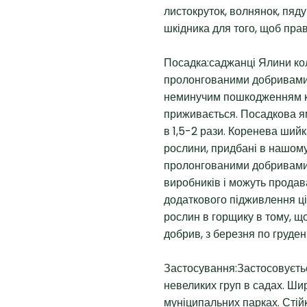
листокруток, волнянок, пяду
шкідника для того, щоб пра
Посадка:саджанці Ялини ко
пролонгованими добривами, 
неминучим пошкодженням ко
приживається. Посадкова я
в 1,5-2 рази. Коренева шийк
рослини, придбані в нашому
пролонгованими добривами
виробників і можуть продав
додаткового підживлення ці
рослин в горщику в тому, щ
добрив, з березня по грудень
Застосування:Застосовуєтьс
невеликих груп в садах. Ши
муніципальних парках. Стій