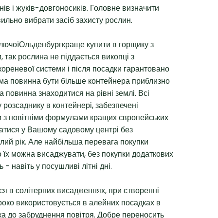
нів і жуків-довгоносиків. Головне визначити
вильно вибрати засіб захисту рослин.
лючоїОльденбургкраще купити в горщику з
так рослина не піддається викопці з
реневої системи і після посадки гарантовано
ма повинна бути більше контейнера приблизно
а повинна знаходитися на рівні землі. Всі
 розсаднику в контейнері, забезпечені
 з новітніми формулами кращих європейських
атися у Вашому садовому центрі без
лий рік. Але найбільша перевага покупки
о їх можна висаджувати, без покупки додаткових
 - навіть у посушливі літні дні.
я в солітерних висадженнях, при створенні
роко використовується в алейних посадках в
ка до забруднення повітря. Добре переносить