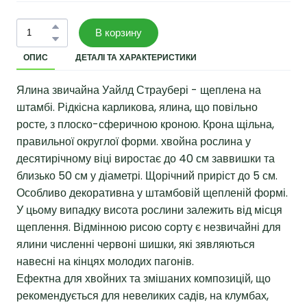
В корзину
ОПИС
ДЕТАЛІ ТА ХАРАКТЕРИСТИКИ
Ялина звичайна Уайлд Страубері - щеплена на
штамбі. Рідкісна карликова, ялина, що повільно
росте, з плоско-сферичною кроною. Крона щільна,
правильної округлої форми. хвойна рослина у
десятирічному віці виростає до 40 см заввишки та
близько 50 см у діаметрі. Щорічний приріст до 5 см.
Особливо декоративна у штамбовій щепленій формі.
У цьому випадку висота рослини залежить від місця
щеплення. Відмінною рисою сорту є незвичайні для
ялини численні червоні шишки, які зявляються
навесні на кінцях молодих пагонів.
Ефектна для хвойних та змішаних композицій, що
рекомендується для невеликих садів, на клумбах,